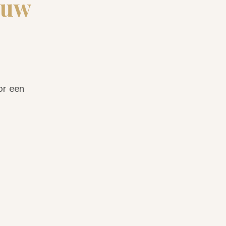
ouw
or een